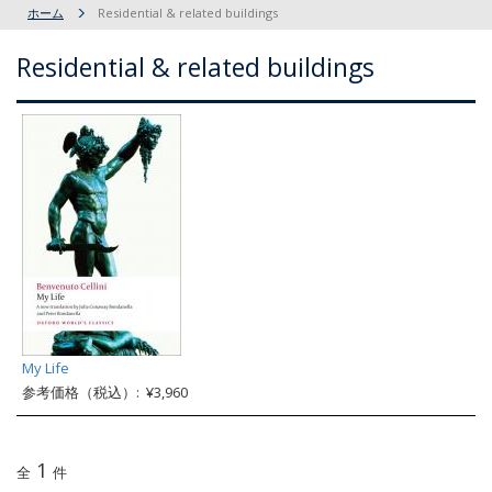
ホーム
Residential & related buildings
Residential & related buildings
My Life
参考価格（税込）: ¥3,960
1
全
件