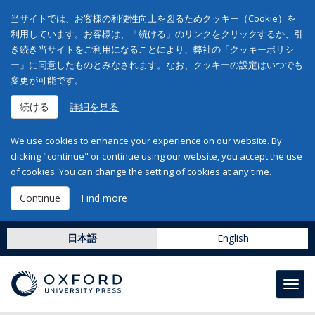
当サイトでは、お客様の利便性向上を図るためクッキー（Cookie）を
利用しています。お客様は、「続ける」のリンクをクリックするか、引
き続き当サイトをご利用になることにより、弊社の「クッキーポリシ
ー」に同意したものとみなされます。なお、クッキーの設定はいつでも
変更が可能です。
続ける
詳細を見る
We use cookies to enhance your experience on our website. By
clicking "continue" or continue using our website, you accept the use
of cookies. You can change the setting of cookies at any time.
Continue
Find more
日本語
English
Toggl
navig