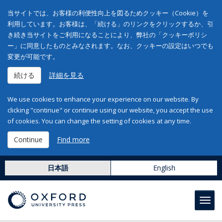
当サイトでは、お客様の利便性向上を図るためクッキー（Cookie）を
利用しています。お客様は、「続ける」のリンクをクリックするか、引
き続き当サイトをご利用になることにより、弊社の「クッキーポリシ
ー」に同意したものとみなされます。なお、クッキーの設定はいつでも
変更が可能です。
続ける
詳細を見る
We use cookies to enhance your experience on our website. By
clicking "continue" or continue using our website, you accept the use
of cookies. You can change the setting of cookies at any time.
Continue
Find more
日本語
English
Toggl
navig