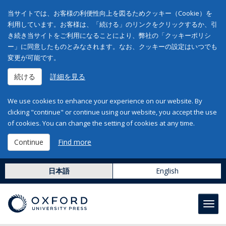
当サイトでは、お客様の利便性向上を図るためクッキー（Cookie）を
利用しています。お客様は、「続ける」のリンクをクリックするか、引
き続き当サイトをご利用になることにより、弊社の「クッキーポリシ
ー」に同意したものとみなされます。なお、クッキーの設定はいつでも
変更が可能です。
続ける
詳細を見る
We use cookies to enhance your experience on our website. By
clicking "continue" or continue using our website, you accept the use
of cookies. You can change the setting of cookies at any time.
Continue
Find more
日本語
English
Toggl
navig