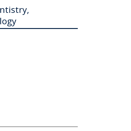
索
ntistry,
logy