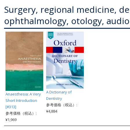
Surgery, regional medicine, de
ophthalmology, otology, audio
A Dictionary of
Anaesthesia: A Very
Dentistry
Short Introduction
参考価格（税込）:
[#313]
¥4,884
参考価格（税込）:
¥1,969