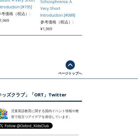
utism: A Very Short
Schizophrenia: A
ntroduction [#195]
Very Short
参考価格（税込）:
Introduction [#089]
1,969
参考価格（税込）:
¥1,969
ページトップへ
ッズクラブ」「ORT」Twitter
児童英語教育に関する国内イベント情報や教
室で役立つアイデアを発信しています。