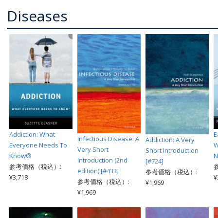
Diseases
Addiction: What
E
Infectious Disease: A
Addiction: A Very
Everyone Needs To
W
Very Short
Short Introduction
Know®
N
Introduction (2nd
[#724]
参考価格（税込）:
edition) [#433]
参考価格（税込）:
¥3,718
¥
参考価格（税込）:
¥1,969
¥1,969