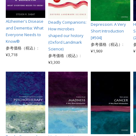
Alzheimer's Disease
Deadly Companions:
Depression: A Very
H
and Dementia: What
How microbes
Short Introduction
S
Everyone Needs to
shaped our history
[#504]
(
Know®
(Oxford Landmark
参考価格（税込）:
参考価格（税込）:
Science)
¥1,969
¥
¥3,718
参考価格（税込）:
¥3,300