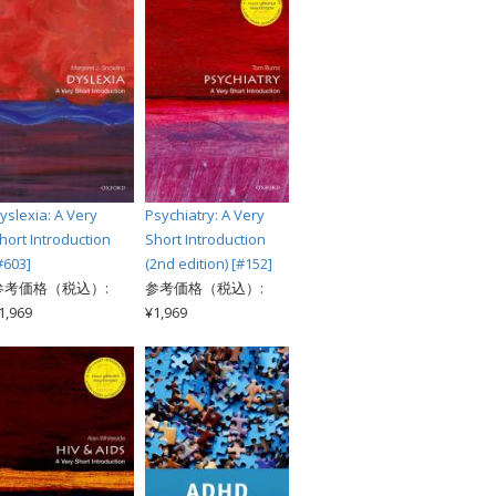
yslexia: A Very
Psychiatry: A Very
hort Introduction
Short Introduction
#603]
(2nd edition) [#152]
参考価格（税込）:
参考価格（税込）:
1,969
¥1,969