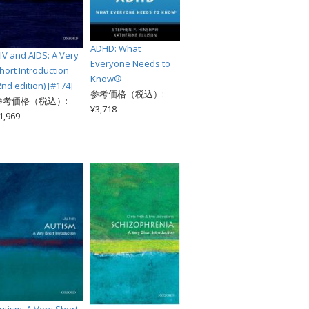
ADHD: What
IV and AIDS: A Very
Everyone Needs to
hort Introduction
Know®
2nd edition) [#174]
参考価格（税込）:
参考価格（税込）:
¥3,718
1,969