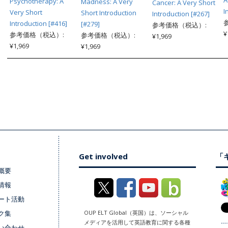
A
Psychotherapy: A
Madness: A Very
Cancer: A Very Short
I
Very Short
Short Introduction
Introduction [#267]
Introduction [#416]
[#279]
参考価格（税込）:
¥
参考価格（税込）:
参考価格（税込）:
¥1,969
¥1,969
¥1,969
Get involved
「キ
概要
情報
ート活動
ク集
OUP ELT Global（英国）は、ソーシャル
メディアを活用して英語教育に関する各種
い合わせ