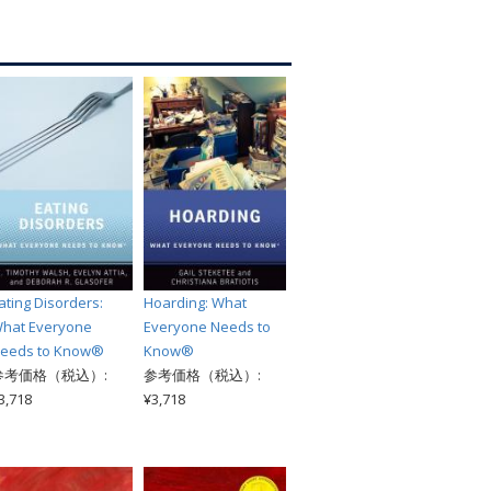
索
ating Disorders:
Hoarding: What
hat Everyone
Everyone Needs to
eeds to Know®
Know®
参考価格（税込）:
参考価格（税込）:
3,718
¥3,718