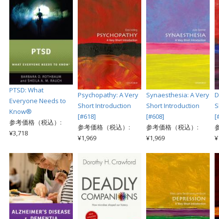
PTSD: What
Psychopathy: A Very
Synaesthesia: A Very
D
Everyone Needs to
Short Introduction
Short Introduction
S
Know®
[#618]
[#608]
[
参考価格（税込）:
参考価格（税込）:
参考価格（税込）:
¥3,718
¥1,969
¥1,969
¥