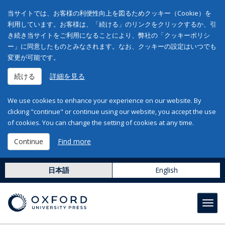
当サイトでは、お客様の利便性向上を図るためクッキー（Cookie）を
利用しています。お客様は、「続ける」のリンクをクリックするか、引
き続き当サイトをご利用になることにより、弊社の「クッキーポリシ
ー」に同意したものとみなされます。なお、クッキーの設定はいつでも
変更が可能です。
続ける
詳細を見る
We use cookies to enhance your experience on our website. By
clicking "continue" or continue using our website, you accept the use
of cookies. You can change the setting of cookies at any time.
Continue
Find more
日本語
English
Toggl
navig