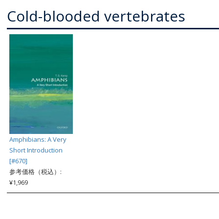
Cold-blooded vertebrates
Amphibians: A Very
Short Introduction
[#670]
参考価格（税込）:
¥1,969