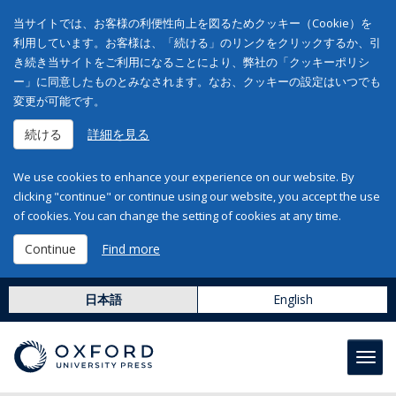
当サイトでは、お客様の利便性向上を図るためクッキー（Cookie）を
利用しています。お客様は、「続ける」のリンクをクリックするか、引
き続き当サイトをご利用になることにより、弊社の「クッキーポリシ
ー」に同意したものとみなされます。なお、クッキーの設定はいつでも
変更が可能です。
続ける
詳細を見る
We use cookies to enhance your experience on our website. By
clicking "continue" or continue using our website, you accept the use
of cookies. You can change the setting of cookies at any time.
Continue
Find more
日本語
English
Toggl
navig