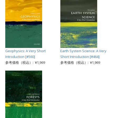
Geophysics: A Very Short
Earth System Science: A Very
Introduction [#560]
Short Introduction [#464]
参考価格（税込）: ¥1,969
参考価格（税込）: ¥1,969