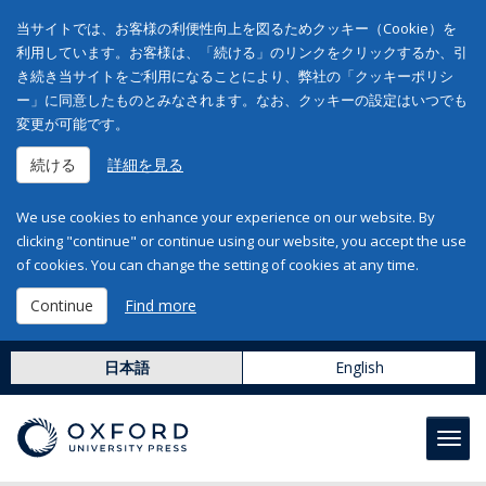
当サイトでは、お客様の利便性向上を図るためクッキー（Cookie）を
利用しています。お客様は、「続ける」のリンクをクリックするか、引
き続き当サイトをご利用になることにより、弊社の「クッキーポリシ
ー」に同意したものとみなされます。なお、クッキーの設定はいつでも
変更が可能です。
続ける
詳細を見る
We use cookies to enhance your experience on our website. By
clicking "continue" or continue using our website, you accept the use
of cookies. You can change the setting of cookies at any time.
Continue
Find more
日本語
English
Toggl
navig