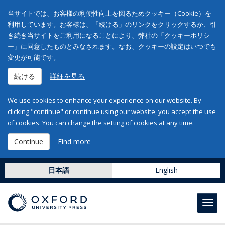
当サイトでは、お客様の利便性向上を図るためクッキー（Cookie）を
利用しています。お客様は、「続ける」のリンクをクリックするか、引
き続き当サイトをご利用になることにより、弊社の「クッキーポリシ
ー」に同意したものとみなされます。なお、クッキーの設定はいつでも
変更が可能です。
続ける
詳細を見る
We use cookies to enhance your experience on our website. By
clicking "continue" or continue using our website, you accept the use
of cookies. You can change the setting of cookies at any time.
Continue
Find more
日本語
English
Toggl
navig