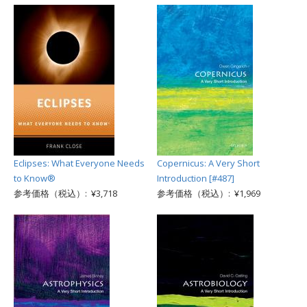
Eclipses: What Everyone Needs
Copernicus: A Very Short
to Know®
Introduction [#487]
参考価格（税込）: ¥3,718
参考価格（税込）: ¥1,969