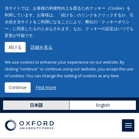
当サイトでは、お客様の利便性向上を図るためクッキー（Cookie）を
利用しています。お客様は、「続ける」のリンクをクリックするか、引
き続き当サイトをご利用になることにより、弊社の「クッキーポリシ
ー」に同意したものとみなされます。なお、クッキーの設定はいつでも
変更が可能です。
続ける
詳細を見る
We use cookies to enhance your experience on our website. By
clicking "continue" or continue using our website, you accept the use
of cookies. You can change the setting of cookies at any time.
Continue
Find more
日本語
English
Toggl
navig