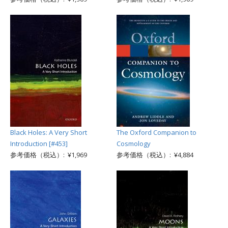
Black Holes: A Very Short
The Oxford Companion to
Introduction [#453]
Cosmology
参考価格（税込）: ¥1,969
参考価格（税込）: ¥4,884