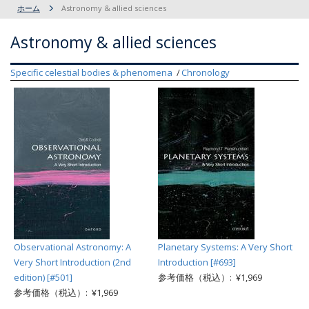
ホーム
Astronomy & allied sciences
Astronomy & allied sciences
Specific celestial bodies & phenomena
Chronology
Observational Astronomy: A
Planetary Systems: A Very Short
Very Short Introduction (2nd
Introduction [#693]
edition) [#501]
参考価格（税込）: ¥1,969
参考価格（税込）: ¥1,969