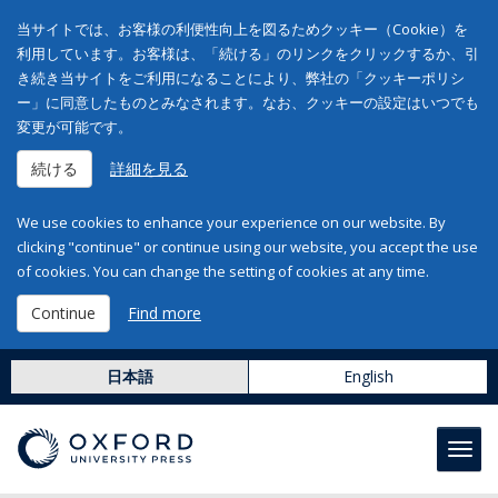
当サイトでは、お客様の利便性向上を図るためクッキー（Cookie）を
利用しています。お客様は、「続ける」のリンクをクリックするか、引
き続き当サイトをご利用になることにより、弊社の「クッキーポリシ
ー」に同意したものとみなされます。なお、クッキーの設定はいつでも
変更が可能です。
続ける
詳細を見る
We use cookies to enhance your experience on our website. By
clicking "continue" or continue using our website, you accept the use
of cookies. You can change the setting of cookies at any time.
Continue
Find more
日本語
English
Toggl
navig