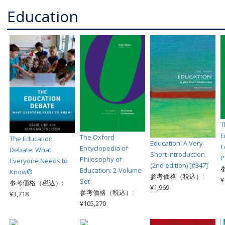
Education
T
E
The Oxford
The Education
Education: A Very
E
Encyclopedia of
Debate: What
Short Introduction
P
Philosophy of
Everyone Needs to
(2nd edition) [#347]
Education: 2-Volume
Know®
参考価格（税込）:
¥
Set
参考価格（税込）:
¥1,969
参考価格（税込）:
¥3,718
¥105,270