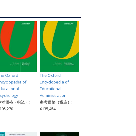
索
he Oxford
The Oxford
ncyclopedia of
Encyclopedia of
ducational
Educational
sychology
Administration
参考価格（税込）:
参考価格（税込）:
105,270
¥135,454