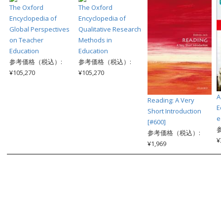
The Oxford
The Oxford
Encyclopedia of
Encyclopedia of
Global Perspectives
Qualitative Research
on Teacher
Methods in
Education
Education
参考価格（税込）:
参考価格（税込）:
¥105,270
¥105,270
A
Reading: A Very
E
Short Introduction
e
[#600]
参考価格（税込）:
¥
¥1,969