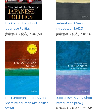
The Oxford Handbook of
Federalism: A Very Short
Japanese Politics
Introduction [#629]
参考価格（税込）: ¥60,500
参考価格（税込）: ¥1,969
The European Union: A Very
Utopianism: A Very Short
Short Introduction (4th edition)
Introduction [#246]
[#036]
参考価格（税込）: ¥1,969