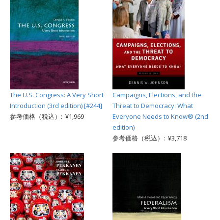
The U.S. Congress: A Very Short
Campaigns, Elections, and the
Introduction (3rd edition) [#244]
Threat to Democracy: What
参考価格（税込）: ¥1,969
Everyone Needs to Know® (2nd
edition)
参考価格（税込）: ¥3,718