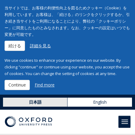
当サイトでは、お客様の利便性向上を図るためクッキー（Cookie）を
利用しています。お客様は、「続ける」のリンクをクリックするか、引
き続き当サイトをご利用になることにより、弊社の「クッキーポリシ
ー」に同意したものとみなされます。なお、クッキーの設定はいつでも
変更が可能です。
続ける
詳細を見る
We use cookies to enhance your experience on our website. By
clicking "continue" or continue using our website, you accept the use
of cookies. You can change the setting of cookies at any time.
Continue
Find more
日本語
English
Toggl
navig