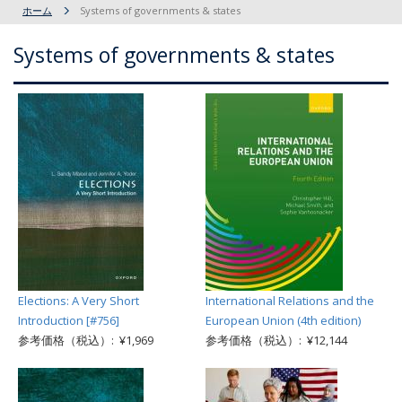
ホーム
Systems of governments & states
Systems of governments & states
Elections: A Very Short
International Relations and the
Introduction [#756]
European Union (4th edition)
参考価格（税込）: ¥1,969
参考価格（税込）: ¥12,144