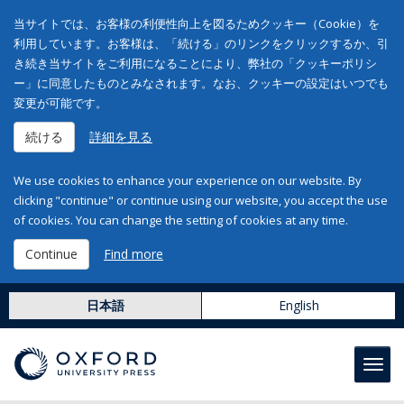
当サイトでは、お客様の利便性向上を図るためクッキー（Cookie）を
利用しています。お客様は、「続ける」のリンクをクリックするか、引
き続き当サイトをご利用になることにより、弊社の「クッキーポリシ
ー」に同意したものとみなされます。なお、クッキーの設定はいつでも
変更が可能です。
続ける
詳細を見る
We use cookies to enhance your experience on our website. By
clicking "continue" or continue using our website, you accept the use
of cookies. You can change the setting of cookies at any time.
Continue
Find more
日本語
English
Toggl
navig