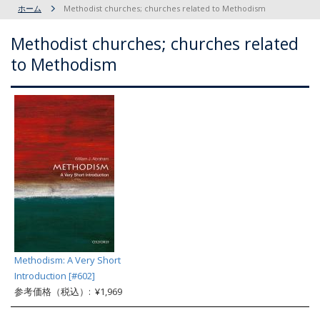
ホーム
Methodist churches; churches related to Methodism
Methodist churches; churches related
to Methodism
Methodism: A Very Short
Introduction [#602]
参考価格（税込）: ¥1,969