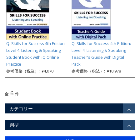
Q: Skills for Success 4th Edition:
Q: Skills for Success 4th Edition:
Level 4: Listening & Speaking
Level 4: Listening & Speaking
Student Book with iQ Online
Teacher's Guide with Digital
Practice
Pack
参考価格（税込）: ¥4,070
参考価格（税込）: ¥10,978
6
全
件
カテゴリー
判型