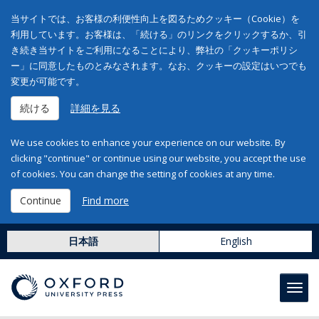
当サイトでは、お客様の利便性向上を図るためクッキー（Cookie）を
利用しています。お客様は、「続ける」のリンクをクリックするか、引
き続き当サイトをご利用になることにより、弊社の「クッキーポリシ
ー」に同意したものとみなされます。なお、クッキーの設定はいつでも
変更が可能です。
続ける
詳細を見る
We use cookies to enhance your experience on our website. By
clicking "continue" or continue using our website, you accept the use
of cookies. You can change the setting of cookies at any time.
Continue
Find more
日本語
English
Toggl
navig