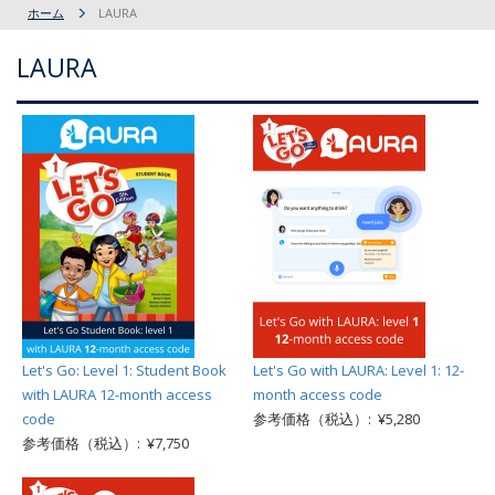
ホーム
LAURA
LAURA
Let's Go: Level 1: Student Book
Let's Go with LAURA: Level 1: 12-
with LAURA 12-month access
month access code
code
参考価格（税込）: ¥5,280
参考価格（税込）: ¥7,750