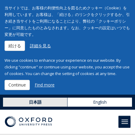
当サイトでは、お客様の利便性向上を図るためクッキー（Cookie）を
利用しています。お客様は、「続ける」のリンクをクリックするか、引
き続き当サイトをご利用になることにより、弊社の「クッキーポリシ
ー」に同意したものとみなされます。なお、クッキーの設定はいつでも
変更が可能です。
続ける
詳細を見る
We use cookies to enhance your experience on our website. By
clicking "continue" or continue using our website, you accept the use
of cookies. You can change the setting of cookies at any time.
Continue
Find more
日本語
English
Toggl
navig