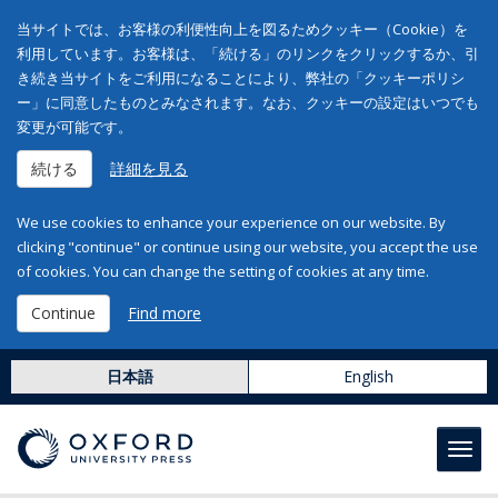
当サイトでは、お客様の利便性向上を図るためクッキー（Cookie）を
利用しています。お客様は、「続ける」のリンクをクリックするか、引
き続き当サイトをご利用になることにより、弊社の「クッキーポリシ
ー」に同意したものとみなされます。なお、クッキーの設定はいつでも
変更が可能です。
続ける
詳細を見る
We use cookies to enhance your experience on our website. By
clicking "continue" or continue using our website, you accept the use
of cookies. You can change the setting of cookies at any time.
Continue
Find more
日本語
English
Toggl
navig