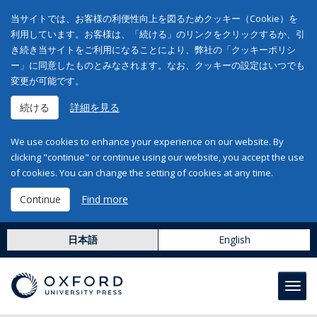
当サイトでは、お客様の利便性向上を図るためクッキー（Cookie）を
利用しています。お客様は、「続ける」のリンクをクリックするか、引
き続き当サイトをご利用になることにより、弊社の「クッキーポリシ
ー」に同意したものとみなされます。なお、クッキーの設定はいつでも
変更が可能です。
続ける
詳細を見る
We use cookies to enhance your experience on our website. By
clicking "continue" or continue using our website, you accept the use
of cookies. You can change the setting of cookies at any time.
Continue
Find more
日本語
English
Toggl
navig