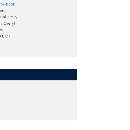
 Workbook
Mena
all, Emily
, Cheryl
ns
,727