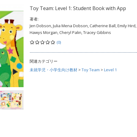
Toy Team: Level 1: Student Book with App
著者:
Jen Dobson, Julia Mena Dobson, Catherine Ball, Emily Hird,
Hawys Morgan, Cheryl Palin, Tracey Gibbins
(0)
関連カテゴリー
未就学児・小学生向け教材
>
Toy Team
>
Level 1