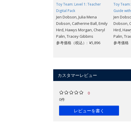
Toy Team: Level 1: Teacher
Toy Team: 
Digital Pack
Guide with
Jen Dobson, Julia Mena
Jen Dobso
Dobson, Catherine Ball, Emily
Dobson, C
Hird, Hawys Morgan, Cheryl
Hird, Haw
Palin, Tracey Gibbins
Palin, Tr
参考価格（税込）: ¥5,896
参考価格（税
カスタマーレビュー
0
0件
レビューを書く