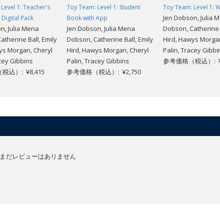
Level 1: Teacher's
Toy Team: Level 1: Student
Toy Team: Level 1:
Jen Dobson, Julia 
 Digital Pack
Book with App
n, Julia Mena
Jen Dobson, Julia Mena
Dobson, Catherine B
atherine Ball, Emily
Dobson, Catherine Ball, Emily
Hird, Hawys Morgan
ys Morgan, Cheryl
Hird, Hawys Morgan, Cheryl
Palin, Tracey Gibbi
acey Gibbins
Palin, Tracey Gibbins
参考価格（税込）: ¥1
込）: ¥8,415
参考価格（税込）: ¥2,750
まだレビューはありません