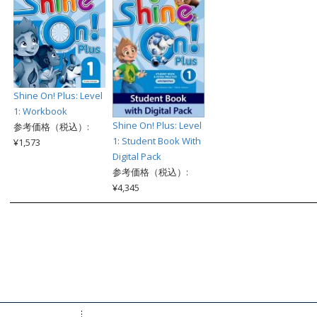
Shine On! Plus: Level
1: Workbook
Shine On! Plus: Level
参考価格（税込）:
1: Student Book With
¥1,573
Digital Pack
参考価格（税込）:
¥4,345