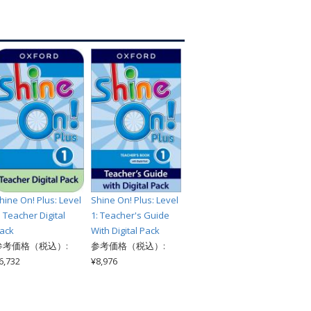
索
hine On! Plus: Level
Shine On! Plus: Level
: Teacher Digital
1: Teacher's Guide
ack
With Digital Pack
参考価格（税込）:
参考価格（税込）:
6,732
¥8,976