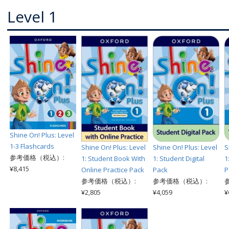
Level 1
Shine On! Plus: Level
1-3 Flashcards
Shine On! Plus: Level
Shine On! Plus: Level
S
参考価格（税込）:
1: Student Book With
1: Student Digital
1
¥8,415
Online Practice Pack
Pack
P
参考価格（税込）:
参考価格（税込）:
¥2,805
¥4,059
¥