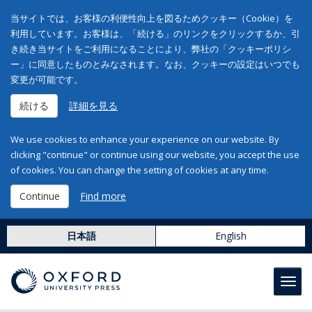
当サイトでは、お客様の利便性向上を図るためクッキー（Cookie）を
利用しています。お客様は、「続ける」のリンクをクリックするか、引
き続き当サイトをご利用になることにより、弊社の「クッキーポリシ
ー」に同意したものとみなされます。なお、クッキーの設定はいつでも
変更が可能です。
続ける
詳細を見る
We use cookies to enhance your experience on our website. By
clicking "continue" or continue using our website, you accept the use
of cookies. You can change the setting of cookies at any time.
Continue
Find more
日本語
English
Toggl
navig