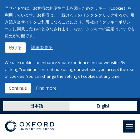
当サイトでは、お客様の利便性向上を図るためクッキー（Cookie）を
利用しています。お客様は、「続ける」のリンクをクリックするか、引
き続き当サイトをご利用になることにより、弊社の「クッキーポリシ
ー」に同意したものとみなされます。なお、クッキーの設定はいつでも
変更が可能です。
続ける
詳細を見る
We use cookies to enhance your experience on our website. By
clicking "continue" or continue using our website, you accept the use
of cookies. You can change the setting of cookies at any time.
Continue
Find more
日本語
English
Toggl
navig