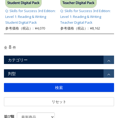
Q: Skills for Success 3rd Edition:
Q: Skills for Success 3rd Edition:
Level 1: Reading & Writing
Level 1: Reading & Writing
Student Digital Pack
Teacher Digital Pack
参考価格（税込）: ¥4,070
参考価格（税込）: ¥8,162
8
全
件
カテゴリー
判型
検索
リセット
並び順