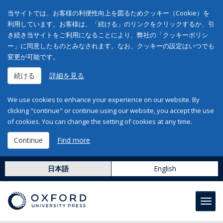
当サイトでは、お客様の利便性向上を図るためクッキー（Cookie）を
利用しています。お客様は、「続ける」のリンクをクリックするか、引
き続き当サイトをご利用になることにより、弊社の「クッキーポリシ
ー」に同意したものとみなされます。なお、クッキーの設定はいつでも
変更が可能です。
続ける
詳細を見る
We use cookies to enhance your experience on our website. By
clicking "continue" or continue using our website, you accept the use
of cookies. You can change the setting of cookies at any time.
Continue
Find more
日本語
English
Toggl
navig