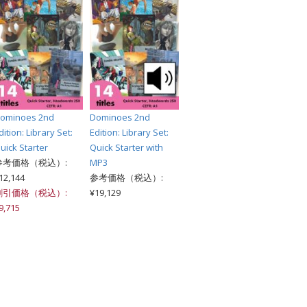
ominoes 2nd
Dominoes 2nd
dition: Library Set:
Edition: Library Set:
uick Starter
Quick Starter with
参考価格（税込）:
MP3
12,144
参考価格（税込）:
割引価格（税込）:
¥19,129
9,715