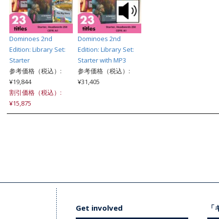
Dominoes 2nd
Dominoes 2nd
Edition: Library Set:
Edition: Library Set:
Starter
Starter with MP3
参考価格（税込）:
参考価格（税込）:
¥19,844
¥31,405
割引価格（税込）:
¥15,875
Get involved
「キ