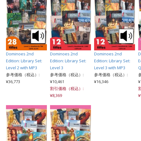
Dominoes 2nd
Dominoes 2nd
Dominoes 2nd
D
Edition: Library Set:
Edition: Library Set:
Edition: Library Set:
E
Level 2 with MP3
Level 3
Level 3 with MP3
Q
参考価格（税込）:
参考価格（税込）:
参考価格（税込）:
¥36,773
¥10,461
¥16,346
¥
割引価格（税込）:
¥8,369
¥