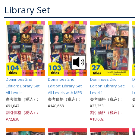
Library Set
Dominoes 2nd
Dominoes 2nd
Dominoes 2nd
D
Edition: Library Set:
Edition: Library Set:
Edition: Library Set:
E
All Levels
All Levels with MP3
Level 1
L
参考価格（税込）:
参考価格（税込）:
参考価格（税込）:
¥91,047
¥140,668
¥23,353
¥
割引価格（税込）:
割引価格（税込）:
¥72,838
¥18,682