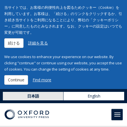
当サイトでは、お客様の利便性向上を図るためクッキー（Cookie）を
利用しています。お客様は、「続ける」のリンクをクリックするか、引
き続き当サイトをご利用になることにより、弊社の「クッキーポリシ
ー」に同意したものとみなされます。なお、クッキーの設定はいつでも
変更が可能です。
続ける
詳細を見る
We use cookies to enhance your experience on our website. By
clicking "continue" or continue using our website, you accept the use
of cookies. You can change the setting of cookies at any time.
Continue
Find more
日本語
English
Toggl
navig