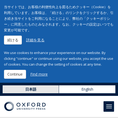
当サイトでは、お客様の利便性向上を図るためクッキー（Cookie）を
利用しています。お客様は、「続ける」のリンクをクリックするか、引
き続き当サイトをご利用になることにより、弊社の「クッキーポリシ
ー」に同意したものとみなされます。なお、クッキーの設定はいつでも
変更が可能です。
続ける
詳細を見る
We use cookies to enhance your experience on our website. By
clicking "continue" or continue using our website, you accept the use
of cookies. You can change the setting of cookies at any time.
Continue
Find more
日本語
English
Toggl
navig