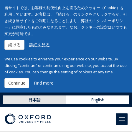
当サイトでは、お客様の利便性向上を図るためクッキー（Cookie）を
利用しています。お客様は、「続ける」のリンクをクリックするか、引
き続き当サイトをご利用になることにより、弊社の「クッキーポリシ
ー」に同意したものとみなされます。なお、クッキーの設定はいつでも
変更が可能です。
続ける
詳細を見る
We use cookies to enhance your experience on our website. By
clicking "continue" or continue using our website, you accept the use
of cookies. You can change the setting of cookies at any time.
Continue
Find more
日本語
English
Toggl
navig