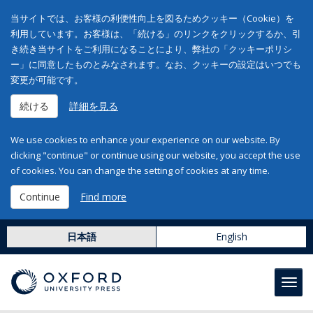
当サイトでは、お客様の利便性向上を図るためクッキー（Cookie）を
利用しています。お客様は、「続ける」のリンクをクリックするか、引
き続き当サイトをご利用になることにより、弊社の「クッキーポリシ
ー」に同意したものとみなされます。なお、クッキーの設定はいつでも
変更が可能です。
続ける
詳細を見る
We use cookies to enhance your experience on our website. By
clicking "continue" or continue using our website, you accept the use
of cookies. You can change the setting of cookies at any time.
Continue
Find more
日本語
English
Toggl
navig