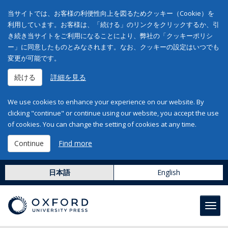
当サイトでは、お客様の利便性向上を図るためクッキー（Cookie）を
利用しています。お客様は、「続ける」のリンクをクリックするか、引
き続き当サイトをご利用になることにより、弊社の「クッキーポリシ
ー」に同意したものとみなされます。なお、クッキーの設定はいつでも
変更が可能です。
続ける
詳細を見る
We use cookies to enhance your experience on our website. By
clicking "continue" or continue using our website, you accept the use
of cookies. You can change the setting of cookies at any time.
Continue
Find more
日本語
English
Toggl
navig