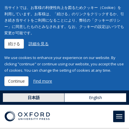
当サイトでは、お客様の利便性向上を図るためクッキー（Cookie）を
利用しています。お客様は、「続ける」のリンクをクリックするか、引
き続き当サイトをご利用になることにより、弊社の「クッキーポリシ
ー」に同意したものとみなされます。なお、クッキーの設定はいつでも
変更が可能です。
続ける
詳細を見る
We use cookies to enhance your experience on our website. By
clicking "continue" or continue using our website, you accept the use
of cookies. You can change the setting of cookies at any time.
Continue
Find more
日本語
English
Toggl
navig