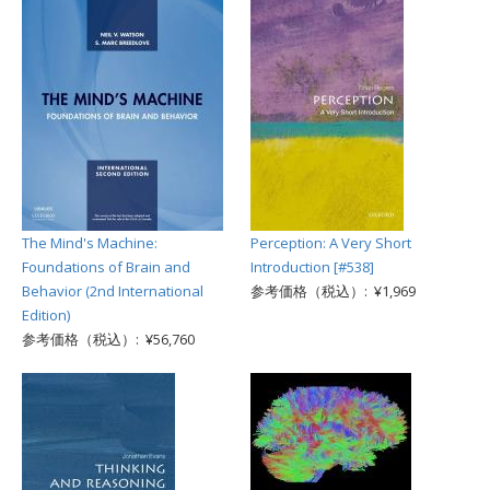
The Mind's Machine:
Perception: A Very Short
Foundations of Brain and
Introduction [#538]
Behavior (2nd International
参考価格（税込）: ¥1,969
Edition)
参考価格（税込）: ¥56,760