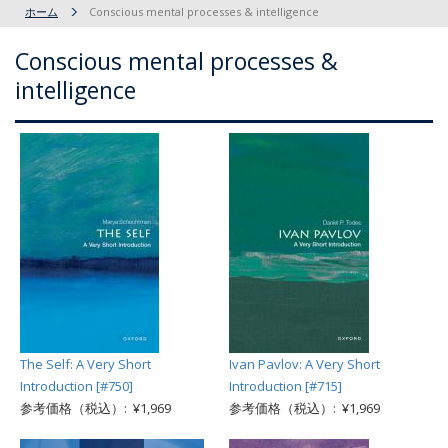
ホーム
Conscious mental processes & intelligence
Conscious mental processes &
intelligence
The Self: A Very Short
Ivan Pavlov: A Very Short
Introduction [#750]
Introduction [#715]
参考価格（税込）: ¥1,969
参考価格（税込）: ¥1,969