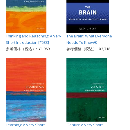
Thinking and Reasoning: A Very
The Brain: What Everyone
Short Introduction [#533]
Needs To Know®
参考価格（税込）: ¥1,969
参考価格（税込）: ¥3,718
Learning: A Very Short
Genius: A Very Short