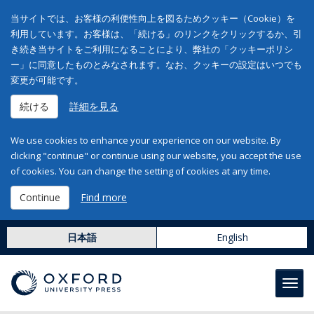
当サイトでは、お客様の利便性向上を図るためクッキー（Cookie）を
利用しています。お客様は、「続ける」のリンクをクリックするか、引
き続き当サイトをご利用になることにより、弊社の「クッキーポリシ
ー」に同意したものとみなされます。なお、クッキーの設定はいつでも
変更が可能です。
続ける
詳細を見る
We use cookies to enhance your experience on our website. By
clicking "continue" or continue using our website, you accept the use
of cookies. You can change the setting of cookies at any time.
Continue
Find more
日本語
English
Toggl
navig