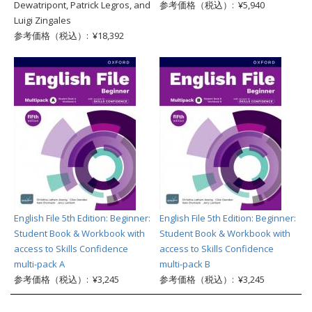
Dewatripont, Patrick Legros, and
参考価格（税込）: ¥5,940
Luigi Zingales
参考価格（税込）: ¥18,392
English File 5th Edition: Beginner:
English File 5th Edition: Beginner:
Student Book & Workbook with
Student Book & Workbook with
access to Skills Confidence
access to Skills Confidence
multi-pack A
multi-pack B
参考価格（税込）: ¥3,245
参考価格（税込）: ¥3,245