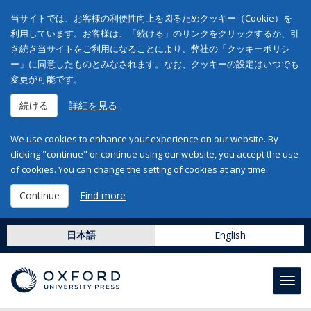
当サイトでは、お客様の利便性向上を図るためクッキー（Cookie）を
利用しています。お客様は、「続ける」のリンクをクリックするか、引
き続き当サイトをご利用になることにより、弊社の「クッキーポリシ
ー」に同意したものとみなされます。なお、クッキーの設定はいつでも
変更が可能です。
続ける
詳細を見る
We use cookies to enhance your experience on our website. By
clicking "continue" or continue using our website, you accept the use
of cookies. You can change the setting of cookies at any time.
Continue
Find more
日本語
English
Toggl
navig