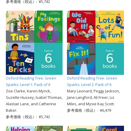
参考価格（税込）: ¥5,742
Oxford Reading Tree: Green
Oxford Reading Tree: Green
Sparks: Level 1: Pack of 6
Sparks: Level 2: Pack of 6
Zoe Clarke, Karen Myrick,
Mary Leonard, Peggy Jackson,
Suzette Hussey, Isabel Thomas,
Jane Langford, Ali Freer, Liz
Alastair Lane, and Catherine
Miles, and Mysie Kay Scott.
Baker.
参考価格（税込）: ¥6,479
参考価格（税込）: ¥5,742