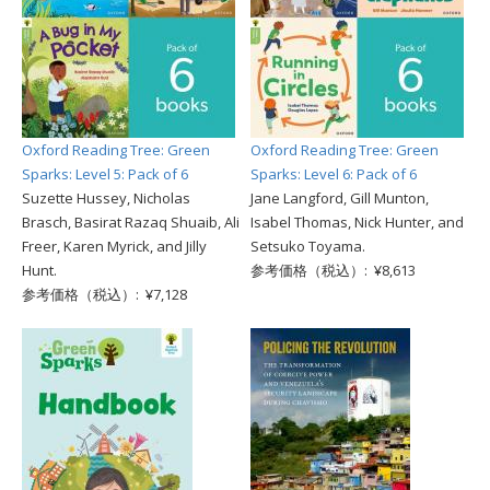
Oxford Reading Tree: Green
Oxford Reading Tree: Green
Sparks: Level 5: Pack of 6
Sparks: Level 6: Pack of 6
Suzette Hussey, Nicholas
Jane Langford, Gill Munton,
Brasch, Basirat Razaq Shuaib, Ali
Isabel Thomas, Nick Hunter, and
Freer, Karen Myrick, and Jilly
Setsuko Toyama.
Hunt.
参考価格（税込）: ¥8,613
参考価格（税込）: ¥7,128