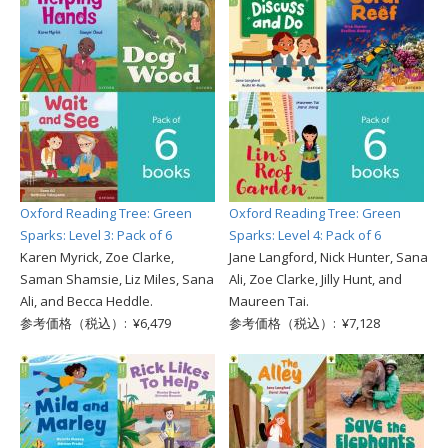
Oxford Reading Tree: Green
Oxford Reading Tree: Green
Sparks: Level 3: Pack of 6
Sparks: Level 4: Pack of 6
Karen Myrick, Zoe Clarke,
Jane Langford, Nick Hunter, Sana
Saman Shamsie, Liz Miles, Sana
Ali, Zoe Clarke, Jilly Hunt, and
Ali, and Becca Heddle.
Maureen Tai.
参考価格（税込）: ¥6,479
参考価格（税込）: ¥7,128