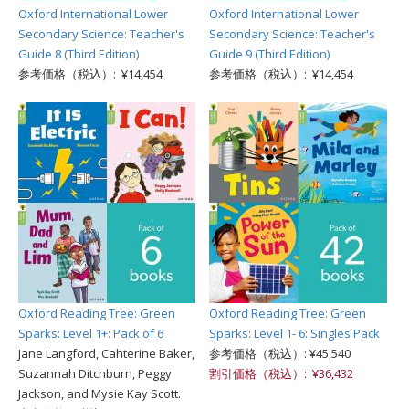
Oxford International Lower
Oxford International Lower
Secondary Science: Teacher's
Secondary Science: Teacher's
Guide 8 (Third Edition)
Guide 9 (Third Edition)
参考価格（税込）: ¥14,454
参考価格（税込）: ¥14,454
Oxford Reading Tree: Green
Oxford Reading Tree: Green
Sparks: Level 1+: Pack of 6
Sparks: Level 1- 6: Singles Pack
Jane Langford, Cahterine Baker,
参考価格（税込）: ¥45,540
Suzannah Ditchburn, Peggy
割引価格（税込）: ¥36,432
Jackson, and Mysie Kay Scott.