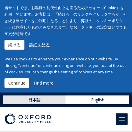
当サイトでは、お客様の利便性向上を図るためクッキー（Cookie）を
利用しています。お客様は、「続ける」のリンクをクリックするか、引
き続き当サイトをご利用になることにより、弊社の「クッキーポリシ
ー」に同意したものとみなされます。なお、クッキーの設定はいつでも
変更が可能です。
続ける
詳細を見る
We use cookies to enhance your experience on our website. By
clicking "continue" or continue using our website, you accept the use
of cookies. You can change the setting of cookies at any time.
Continue
Find more
日本語
English
Toggl
navig