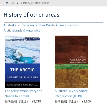
ホーム
History of other areas
History of other areas
Australia
Polynesia & other Pacific Ocean islands
Arctic islands & Antarctica
The Arctic: What Everyone
Australia: A Very Short
Needs to Know®
Introduction [#319]
参考価格（税込）: ¥3,718
参考価格（税込）: ¥1,969