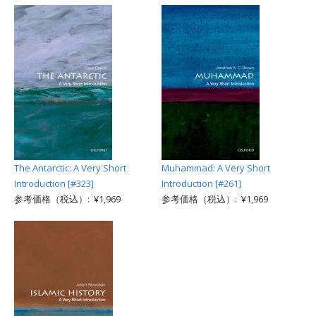
The Antarctic: A Very Short
Muhammad: A Very Short
Introduction [#323]
Introduction [#261]
参考価格（税込）: ¥1,969
参考価格（税込）: ¥1,969