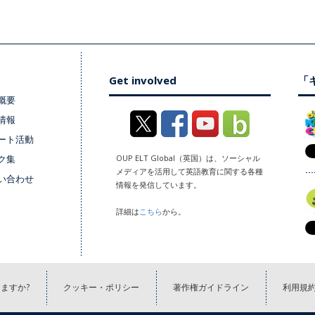
Get involved
「キ
概要
情報
ート活動
ク集
OUP ELT Global（英国）は、ソーシャル
メディアを活用して英語教育に関する各種
い合わせ
情報を発信しています。
詳細は
こちら
から。
ますか?
クッキー・ポリシー
著作権ガイドライン
利用規