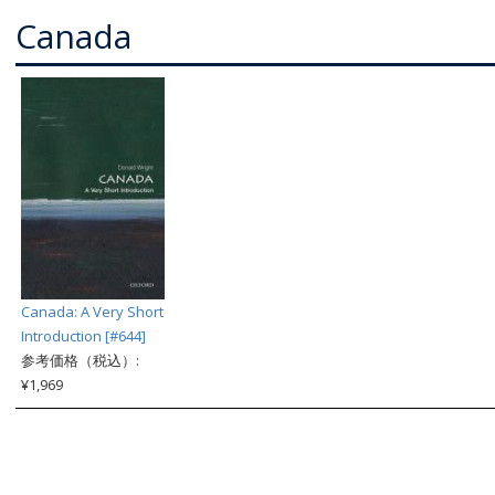
Canada
Canada: A Very Short
Introduction [#644]
参考価格（税込）:
¥1,969