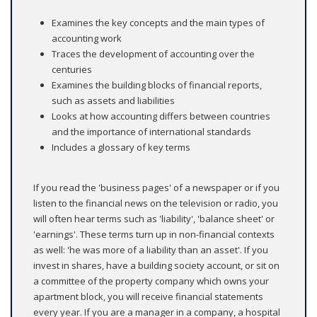
Examines the key concepts and the main types of
accounting work
Traces the development of accounting over the
centuries
Examines the building blocks of financial reports,
such as assets and liabilities
Looks at how accounting differs between countries
and the importance of international standards
Includes a glossary of key terms
If you read the 'business pages' of a newspaper or if you
listen to the financial news on the television or radio, you
will often hear terms such as 'liability', 'balance sheet' or
'earnings'. These terms turn up in non-financial contexts
as well: 'he was more of a liability than an asset'. If you
invest in shares, have a building society account, or sit on
a committee of the property company which owns your
apartment block, you will receive financial statements
every year. If you are a manager in a company, a hospital