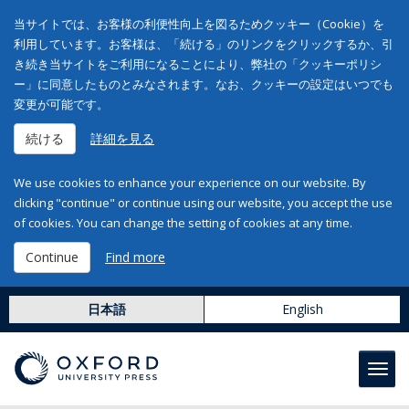
当サイトでは、お客様の利便性向上を図るためクッキー（Cookie）を
利用しています。お客様は、「続ける」のリンクをクリックするか、引
き続き当サイトをご利用になることにより、弊社の「クッキーポリシ
ー」に同意したものとみなされます。なお、クッキーの設定はいつでも
変更が可能です。
続ける
詳細を見る
We use cookies to enhance your experience on our website. By
clicking "continue" or continue using our website, you accept the use
of cookies. You can change the setting of cookies at any time.
Continue
Find more
日本語
English
Toggl
navig