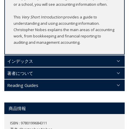
or a school, you will see accounting information often.
This
Very Short Introduction
provides a guide to
understanding and using accounting information.
Christopher Nobes explains the main areas of accounting
work, from bookkeeping and financial reporting to
auditing and management accounting.
インデックス
著者について
Reading Guides
商品情報
ISBN : 9780199684311