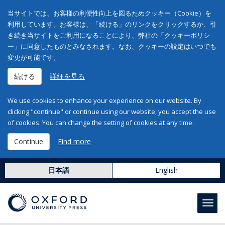
当サイトでは、お客様の利便性向上を図るためクッキー（Cookie）を
利用しています。お客様は、「続ける」のリンクをクリックするか、引
き続き当サイトをご利用になることにより、弊社の「クッキーポリシ
ー」に同意したものとみなされます。なお、クッキーの設定はいつでも
変更が可能です。
続ける
詳細を見る
We use cookies to enhance your experience on our website. By
clicking "continue" or continue using our website, you accept the use
of cookies. You can change the setting of cookies at any time.
Continue
Find more
日本語
English
Toggl
navig