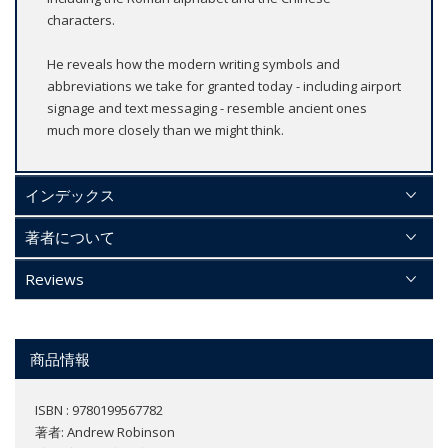
characters.
He reveals how the modern writing symbols and
abbreviations we take for granted today - including airport
signage and text messaging - resemble ancient ones
much more closely than we might think.
インデックス
著者について
Reviews
商品情報
ISBN : 9780199567782
著者:
Andrew Robinson