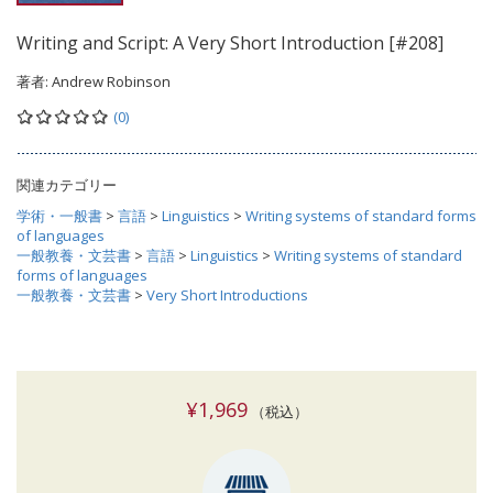
Writing and Script: A Very Short Introduction [#208]
著者:
Andrew Robinson
(0)
関連カテゴリー
学術・一般書
>
言語
>
Linguistics
>
Writing systems of standard forms
of languages
一般教養・文芸書
>
言語
>
Linguistics
>
Writing systems of standard
forms of languages
一般教養・文芸書
>
Very Short Introductions
¥1,969
（税込）