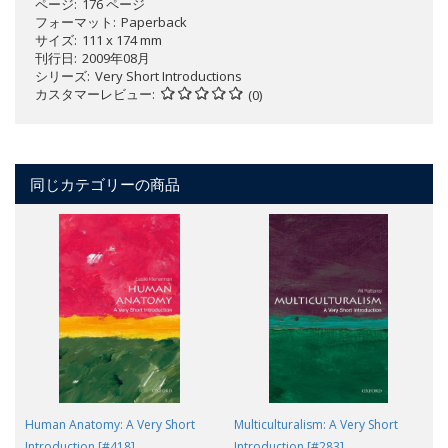
ページ
176 ページ
フォーマット
Paperback
サイズ
111 x 174 mm
刊行日
2009年08月
シリーズ
Very Short Introductions
カスタマーレビュー
(0)
同じカテゴリーの商品
Human Anatomy: A Very Short
Multiculturalism: A Very Short
Introduction [#418]
Introduction [#283]