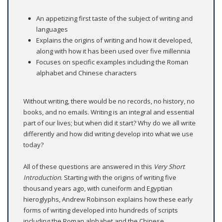
An appetizing first taste of the subject of writing and
languages
Explains the origins of writing and how it developed,
along with how it has been used over five millennia
Focuses on specific examples including the Roman
alphabet and Chinese characters
Without writing, there would be no records, no history, no
books, and no emails. Writing is an integral and essential
part of our lives; but when did it start? Why do we all write
differently and how did writing develop into what we use
today?
All of these questions are answered in this
Very Short
Introduction
. Starting with the origins of writing five
thousand years ago, with cuneiform and Egyptian
hieroglyphs, Andrew Robinson explains how these early
forms of writing developed into hundreds of scripts
including the Roman alphabet and the Chinese