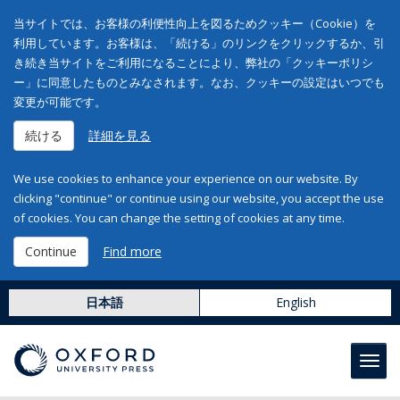
当サイトでは、お客様の利便性向上を図るためクッキー（Cookie）を
利用しています。お客様は、「続ける」のリンクをクリックするか、引
き続き当サイトをご利用になることにより、弊社の「クッキーポリシ
ー」に同意したものとみなされます。なお、クッキーの設定はいつでも
変更が可能です。
続ける
詳細を見る
We use cookies to enhance your experience on our website. By
clicking "continue" or continue using our website, you accept the use
of cookies. You can change the setting of cookies at any time.
Continue
Find more
日本語
English
Toggl
navig