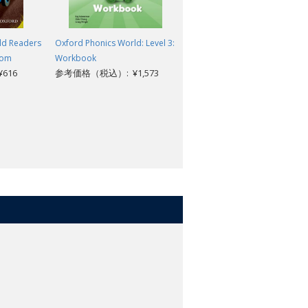
ld Readers
Oxford Phonics World: Level 3:
Oxford Phonics World Reader
Mom
Workbook
Level 3 I Am a Spy!
616
参考価格（税込）: ¥1,573
参考価格（税込）: ¥616