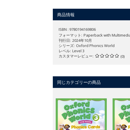
特長：
“an angry apple”、“a big
商品情報
振り付けを交えた歌や、チャンツ、
参加型の教室アクティビティが子ど
ISBN : 9780194169806
を提供します。
フォーマット
Paperback with Multimedi
刊行日
2024年10月
デジタルカタログはこちら：
https://vi
シリーズ
Oxford Phonics World
レベル
Level 3
カスタマーレビュー
(0)
同じカテゴリーの商品