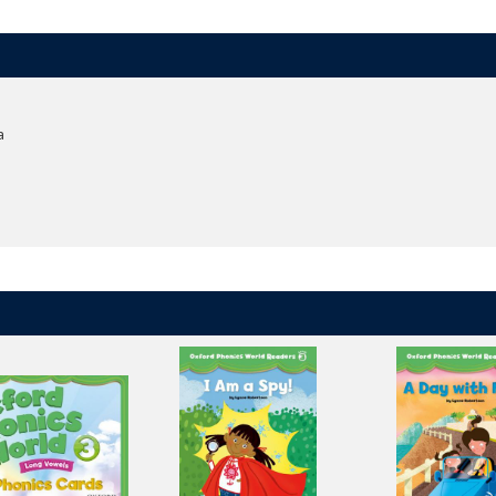
 bear” など150以上のPhonics Friendsが、子どもたちが英語の音を覚えるサポート
ゲームを通し、子どもたちは英語の音と文字の関連性を発見します。
もたちのリスニング・スピーキング・リーディング・ライティング・スペリ
a
ew.pagetiger.com/oxford-phonics-world-brochure