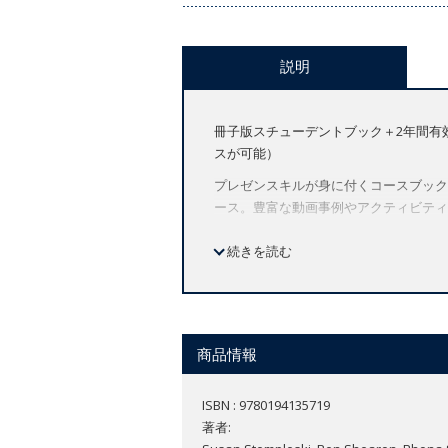
説明
冊子版スチューデントブック＋2年間有
スが可能）
プレゼンスキルが身に付くコースブック
ース。豊富な動画事例やアクティビティ
詳しい案内・無料サンプルの入手は
こち
続きを読む
商品情報
ISBN : 9780194135719
著者: