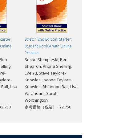
Starter:
Stretch 2nd Edition: Starter:
Stretch 2nd Edition: Starter:
 Online
Student Book A with Online
Student Book with Digital Pack
Susan Stempleski, Ben
Practice
 Ben
Susan Stempleski, Ben
Shearon, Rhona Snelling,
lling,
Shearon, Rhona Snelling,
Eve Yu, Steve Taylore-
re-
Eve Yu, Steve Taylore-
Knowles, Joanne Taylore-
ylore-
Knowles, Joanne Taylore-
Knowles, Rhiannon Ball, Lisa
Ball, Lisa
Knowles, Rhiannon Ball, Lisa
Varandani, Sarah
Varandani, Sarah
Worthington
Worthington
参考価格（税込）: ¥4,015
,750
参考価格（税込）: ¥2,750