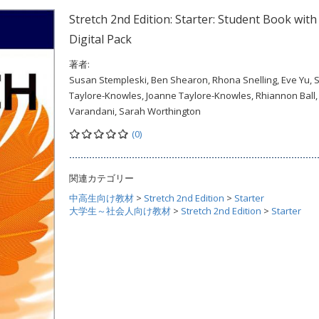
Stretch 2nd Edition: Starter: Student Book with
Digital Pack
著者:
Susan Stempleski, Ben Shearon, Rhona Snelling, Eve Yu, 
Taylore-Knowles, Joanne Taylore-Knowles, Rhiannon Ball, 
Varandani, Sarah Worthington
(0)
関連カテゴリー
中高生向け教材
>
Stretch 2nd Edition
>
Starter
大学生～社会人向け教材
>
Stretch 2nd Edition
>
Starter