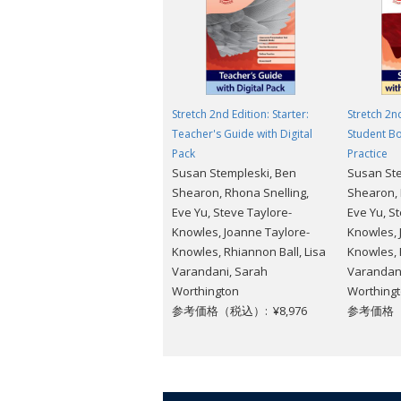
Stretch 2nd Edition: Starter:
Stretch 2nd
Teacher's Guide with Digital
Student Bo
Pack
Practice
Susan Stempleski, Ben
Susan Ste
Shearon, Rhona Snelling,
Shearon, 
Eve Yu, Steve Taylore-
Eve Yu, S
Knowles, Joanne Taylore-
Knowles, 
Knowles, Rhiannon Ball, Lisa
Knowles, 
Varandani, Sarah
Varandan
Worthington
Worthing
参考価格（税込）: ¥8,976
参考価格（税