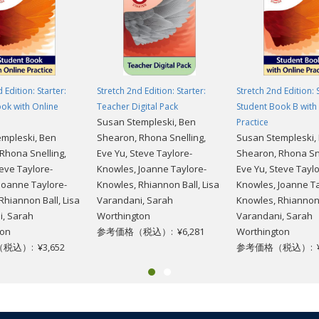
 Edition: Starter:
Stretch 2nd Edition: Starter:
Stretch 2nd Edition: 
ok with Online
Teacher Digital Pack
Student Book B with
Susan Stempleski, Ben
Practice
mpleski, Ben
Shearon, Rhona Snelling,
Susan Stempleski,
Rhona Snelling,
Eve Yu, Steve Taylore-
Shearon, Rhona Sne
teve Taylore-
Knowles, Joanne Taylore-
Eve Yu, Steve Taylo
Joanne Taylore-
Knowles, Rhiannon Ball, Lisa
Knowles, Joanne Ta
Rhiannon Ball, Lisa
Varandani, Sarah
Knowles, Rhiannon 
i, Sarah
Worthington
Varandani, Sarah
ton
参考価格（税込）: ¥6,281
Worthington
込）: ¥3,652
参考価格（税込）: ¥2