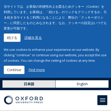
当サイトでは、お客様の利便性向上を図るためクッキー（Cookie）を
利用しています。お客様は、「続ける」のリンクをクリックするか、引
き続き当サイトをご利用になることにより、弊社の「クッキーポリシ
ー」に同意したものとみなされます。なお、クッキーの設定はいつでも
変更が可能です。
続ける
詳細を見る
We use cookies to enhance your experience on our website. By
clicking "continue" or continue using our website, you accept the use
of cookies. You can change the setting of cookies at any time.
Continue
Find more
日本語
English
Toggl
navig