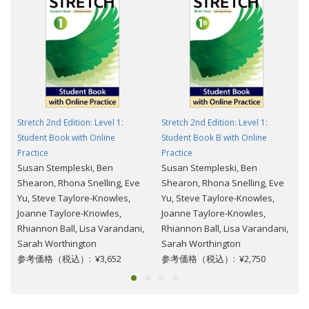
Stretch 2nd Edition: Level 1:
Stretch 2nd Edition: Level 1:
Student Book with Online
Student Book B with Online
Practice
Practice
Susan Stempleski, Ben
Susan Stempleski, Ben
Shearon, Rhona Snelling, Eve
Shearon, Rhona Snelling, Eve
Yu, Steve Taylore-Knowles,
Yu, Steve Taylore-Knowles,
Joanne Taylore-Knowles,
Joanne Taylore-Knowles,
Rhiannon Ball, Lisa Varandani,
Rhiannon Ball, Lisa Varandani,
Sarah Worthington
Sarah Worthington
参考価格（税込）: ¥3,652
参考価格（税込）: ¥2,750