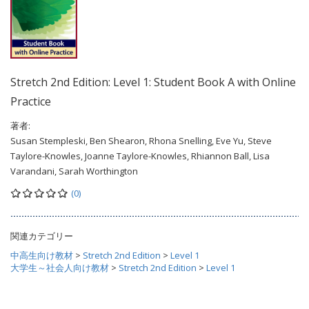
Stretch 2nd Edition: Level 1: Student Book A with Online
Practice
著者:
Susan Stempleski, Ben Shearon, Rhona Snelling, Eve Yu, Steve
Taylore-Knowles, Joanne Taylore-Knowles, Rhiannon Ball, Lisa
Varandani, Sarah Worthington
(0)
関連カテゴリー
中高生向け教材
>
Stretch 2nd Edition
>
Level 1
大学生～社会人向け教材
>
Stretch 2nd Edition
>
Level 1