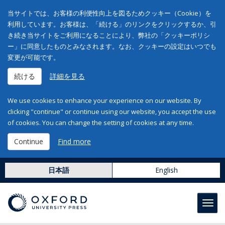
当サイトでは、お客様の利便性向上を図るためクッキー（Cookie）を
利用しています。お客様は、「続ける」のリンクをクリックするか、引
き続き当サイトをご利用になることにより、弊社の「クッキーポリシ
ー」に同意したものとみなされます。なお、クッキーの設定はいつでも
変更が可能です。
続ける
詳細を見る
We use cookies to enhance your experience on our website. By
clicking "continue" or continue using our website, you accept the use
of cookies. You can change the setting of cookies at any time.
Continue
Find more
日本語
English
Toggl
navig