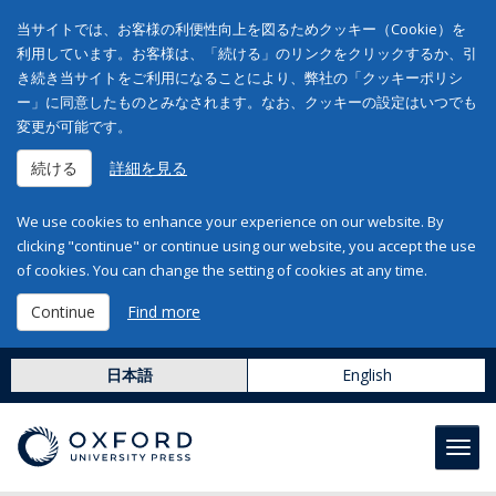
当サイトでは、お客様の利便性向上を図るためクッキー（Cookie）を
利用しています。お客様は、「続ける」のリンクをクリックするか、引
き続き当サイトをご利用になることにより、弊社の「クッキーポリシ
ー」に同意したものとみなされます。なお、クッキーの設定はいつでも
変更が可能です。
続ける
詳細を見る
We use cookies to enhance your experience on our website. By
clicking "continue" or continue using our website, you accept the use
of cookies. You can change the setting of cookies at any time.
Continue
Find more
日本語
English
Toggl
navig