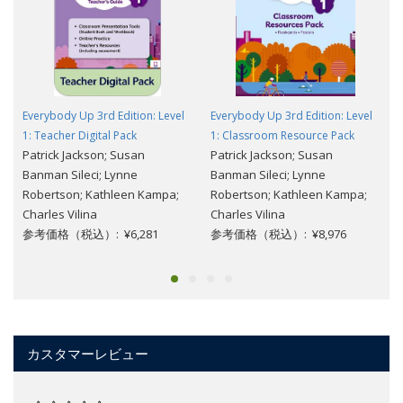
Everybody Up 3rd Edition: Level
Everybody Up 3rd Edition: Level
1: Teacher Digital Pack
1: Classroom Resource Pack
Patrick Jackson; Susan
Patrick Jackson; Susan
Banman Sileci; Lynne
Banman Sileci; Lynne
Robertson; Kathleen Kampa;
Robertson; Kathleen Kampa;
Charles Vilina
Charles Vilina
参考価格（税込）: ¥6,281
参考価格（税込）: ¥8,976
カスタマーレビュー