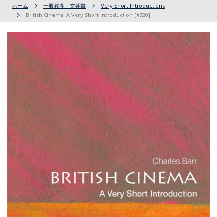
ホーム
一般教養・文芸書
Very Short Introductions
British Cinema: A Very Short Introduction [#720]