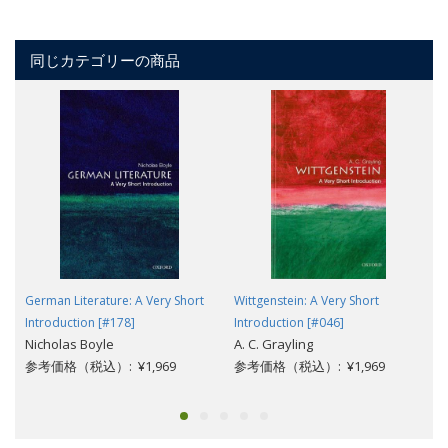
同じカテゴリーの商品
German Literature: A Very Short
Wittgenstein: A Very Short
Introduction [#178]
Introduction [#046]
Nicholas Boyle
A. C. Grayling
参考価格（税込）: ¥1,969
参考価格（税込）: ¥1,969