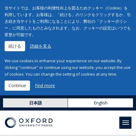
当サイトでは、お客様の利便性向上を図るためクッキー（Cookie）を
利用しています。お客様は、「続ける」のリンクをクリックするか、引
き続き当サイトをご利用になることにより、弊社の「クッキーポリシ
ー」に同意したものとみなされます。なお、クッキーの設定はいつでも
変更が可能です。
続ける
詳細を見る
We use cookies to enhance your experience on our website. By
clicking "continue" or continue using our website, you accept the use
of cookies. You can change the setting of cookies at any time.
Continue
Find more
日本語
English
Toggl
navig