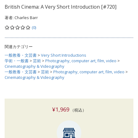
British Cinema: A Very Short Introduction [#720]
著者:
Charles Barr
(0)
関連カテゴリー
一般教養・文芸書
>
Very Short Introductions
学術・一般書
>
芸術
>
Photography, computer art, film, video
>
Cinematography & Videography
一般教養・文芸書
>
芸術
>
Photography, computer art, film, video
>
Cinematography & Videography
¥1,969
（税込）