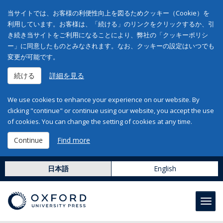
当サイトでは、お客様の利便性向上を図るためクッキー（Cookie）を
利用しています。お客様は、「続ける」のリンクをクリックするか、引
き続き当サイトをご利用になることにより、弊社の「クッキーポリシ
ー」に同意したものとみなされます。なお、クッキーの設定はいつでも
変更が可能です。
続ける
詳細を見る
We use cookies to enhance your experience on our website. By
clicking "continue" or continue using our website, you accept the use
of cookies. You can change the setting of cookies at any time.
Continue
Find more
日本語
English
Toggl
navig