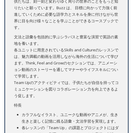
供たちは、刻一刻と変わりゆく周りの世界のことをもっと知
りたいと願っています。Buzz は、 目標に向かって力強く前
進していくために必要な語学力とスキルを身に付けながら世
界に目を向け様々なことを学ぶことができるコースブックで
す。
文法と語彙を包括的に学ぶシラバスと豊富な演習で英語の素
地を養います。
各ユニットに用意されているSkills and Cultureのレッスンで
は、魅力満載の動画を活用しながら海外の生活について学び
ます。Think, Feel and Growのセクションでは、アニメーシ
ョン動画のストーリーを通してマナーやライフスキルについ
て学習します。
Team Upのアクティビティでは、子供たちが自信を持ってコ
ミュニケーションを図りコラボレーション力を向上できるよ
う促します。
特長
カラフルなイラスト、ユニークな動画やアニメが、生き
生きと楽しく記憶に残る語彙・文法学習を実現します。
各レッスンの「Team Up」の課題とプロジェクトにはダ