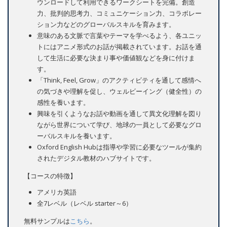
ウンロードして利用できるワークシートを完備。創造
力、批判的思考力、コミュニケーション力、コラボレー
ション力などのグローバルスキルを育みます。
意味のある文脈で言葉やテーマを学べるよう、各ユニッ
トにはアニメ形式のお話が掲載されています。お話を通
して生活に必要な決まり事や価値観などを身に付けま
す。
「Think, Feel, Grow」のアクティビティを通して感情へ
の気づきや理解を促し、ウェルビーイング（健全性）の
感性を養います。
興味を引くようなお話や動画を通して異文化理解を図り
ながら世界について学び、地球の一員として必要なグロ
ーバルスキルを養います。
Oxford English Hubは指導や学習に必要なツールが集約
されたデジタル教材のハブサイトです。
【コースの特徴】
アメリカ英語
全7レベル（レベル starter～6）
無料サンプルは
こちら
。