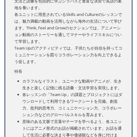
文法と語彙を包括的に学ぶシラバスと豊富な演習で英語の素
地を養います。
各ユニットに用意されているSkills and Cultureのレッスンで
は、魅力満載の動画を活用しながら海外の生活について学び
ます。Think, Feel and Growのセクションでは、アニメーシ
ョン動画のストーリーを通してマナーやライフスキルについ
て学習します。
Team Upのアクティビティでは、子供たちが自信を持ってコ
ミュニケーションを図りコラボレーション力を向上できるよ
う促します。
特長
カラフルなイラスト、ユニークな動画やアニメが、生き
生きと楽しく記憶に残る語彙・文法学習を実現します。
各レッスンの「Team Up」の課題とプロジェクトにはダ
ウンロードして利用できるワークシートを完備。創造
力、批判的思考力、コミュニケーション力、コラボレー
ション力などのグローバルスキルを育みます。
意味のある文脈で言葉やテーマを学べるよう、各ユニッ
トにはアニメ形式のお話が掲載されています。お話を通
して生活に必要な決まり事や価値観などを身に付けま