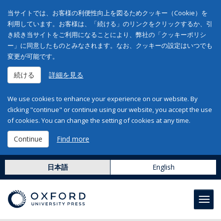
当サイトでは、お客様の利便性向上を図るためクッキー（Cookie）を
利用しています。お客様は、「続ける」のリンクをクリックするか、引
き続き当サイトをご利用になることにより、弊社の「クッキーポリシ
ー」に同意したものとみなされます。なお、クッキーの設定はいつでも
変更が可能です。
続ける
詳細を見る
We use cookies to enhance your experience on our website. By
clicking "continue" or continue using our website, you accept the use
of cookies. You can change the setting of cookies at any time.
Continue
Find more
日本語
English
Toggl
navig