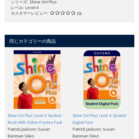
シリーズ
Shine On! Plus
レベル
Level 4
カスタマーレビュー
(0)
同じカテゴリーの商品
Shine On! Plus: Level 4: Student
Shine On! Plus: Level 4: Student
Book With Online Practice Pack
Digital Pack
Patrick Jackson; Susan
Patrick Jackson; Susan
Banman Sileci
Banman Sileci