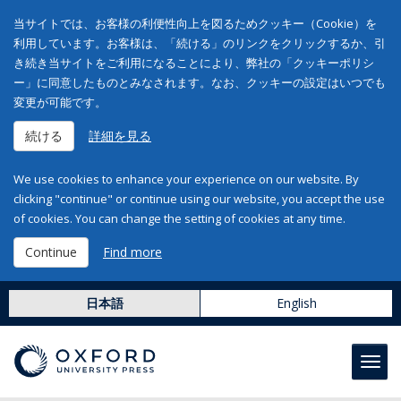
当サイトでは、お客様の利便性向上を図るためクッキー（Cookie）を
利用しています。お客様は、「続ける」のリンクをクリックするか、引
き続き当サイトをご利用になることにより、弊社の「クッキーポリシ
ー」に同意したものとみなされます。なお、クッキーの設定はいつでも
変更が可能です。
続ける
詳細を見る
We use cookies to enhance your experience on our website. By
clicking "continue" or continue using our website, you accept the use
of cookies. You can change the setting of cookies at any time.
Continue
Find more
日本語
English
Toggl
navig