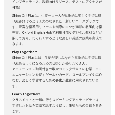
インプラクティス、教師向けリソース、テストにアクセスが
可能）
Shine On! Plusは、生徒一人一人が意欲的に楽しく学習に取
り組み輝けるよう工夫のなされた、新しいコースブックで
す。豊富な指導用リソースや指導のコツが満載の教師向け指
導書、Oxford English Hubで利用可能なデジタル教材などが
揃っており、わくわくするような楽しい英語の授業を実現で
きます。
Play together!
Shine On! Plusには、生徒が楽しみながら意欲的に学習に取
り組めるようになるための仕掛けが盛りだくさん。
アニメーション動画付きの歌やコミック仕立てのお話、コミ
ュニケーションを促すゲームやカード、ロールプレイや工作
など、楽しく学習するための要素が豊富に用意されていま
す。
Learn together!
クラスメイトと一緒に行うスピーキングアクティビティは、
学習したお話を英語で話すよう促し、生徒たちの自信を育み
ます。