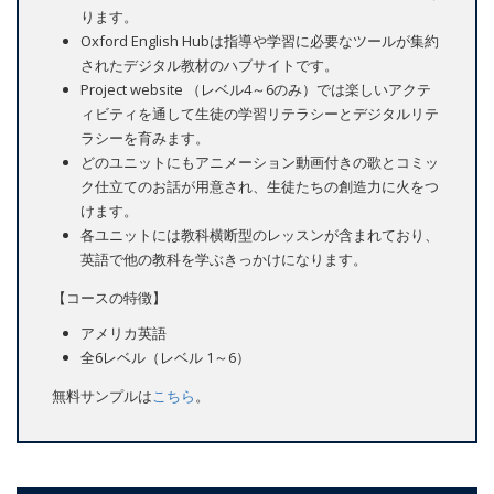
ります。
Oxford English Hubは指導や学習に必要なツールが集約
されたデジタル教材のハブサイトです。
Project website （レベル4～6のみ）では楽しいアクテ
ィビティを通して生徒の学習リテラシーとデジタルリテ
ラシーを育みます。
どのユニットにもアニメーション動画付きの歌とコミッ
ク仕立てのお話が用意され、生徒たちの創造力に火をつ
けます。
各ユニットには教科横断型のレッスンが含まれており、
英語で他の教科を学ぶきっかけになります。
【コースの特徴】
アメリカ英語
全6レベル（レベル 1～6）
無料サンプルは
こちら
。