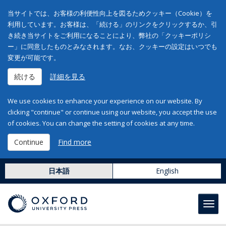
当サイトでは、お客様の利便性向上を図るためクッキー（Cookie）を
利用しています。お客様は、「続ける」のリンクをクリックするか、引
き続き当サイトをご利用になることにより、弊社の「クッキーポリシ
ー」に同意したものとみなされます。なお、クッキーの設定はいつでも
変更が可能です。
続ける
詳細を見る
We use cookies to enhance your experience on our website. By
clicking "continue" or continue using our website, you accept the use
of cookies. You can change the setting of cookies at any time.
Continue
Find more
日本語
English
Toggl
navig