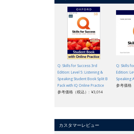
Q: Skills for Success 3rd
Q: Skills f
Edition: Level 5: Listening &
Edition: Le
Speaking Student Book Split B
Speaking 
参考価格（税
Pack with IQ Online Practice
参考価格（税込）: ¥3,014
カスタマーレビュー