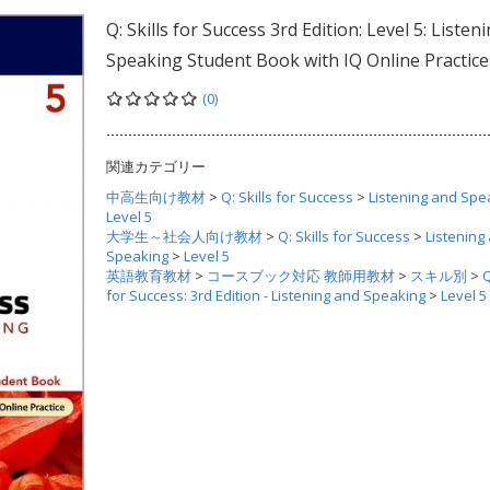
Q: Skills for Success 3rd Edition: Level 5: Listen
Speaking Student Book with IQ Online Practice
(0)
関連カテゴリー
中高生向け教材
>
Q: Skills for Success
>
Listening and Spe
Level 5
大学生～社会人向け教材
>
Q: Skills for Success
>
Listening
Speaking
>
Level 5
英語教育教材
>
コースブック対応 教師用教材
>
スキル別
>
Q
for Success: 3rd Edition - Listening and Speaking
>
Level 5