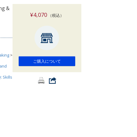
索
ing &
¥4,070
（税込）
aking
>
ご購入について
 and
: Skills