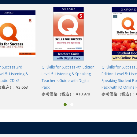
or Success 3rd
Q: Skills for Success 4th Edition:
Q: Skills for Success
vel 5: Listening &
Level 5: Listening & Speaking
Edition: Level 5: List
Audio CD x5
Teacher's Guide with Digital
Speaking Student Boo
込）: ¥3,663
Pack
Pack with IQ Online 
参考価格（税込）: ¥10,978
参考価格（税込）: ¥3