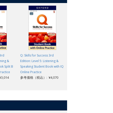
 3rd
Q: Skills for Success 3rd
Q: Skills for Success 3rd
ening &
Edition: Level 5: Listening &
Edition: Level 5: Listening And
k Split B
Speaking Student Book with IQ
Speaking Student Digital Pack
参考価格（税込）: ¥4,070
Practice
Online Practice
,014
参考価格（税込）: ¥4,070