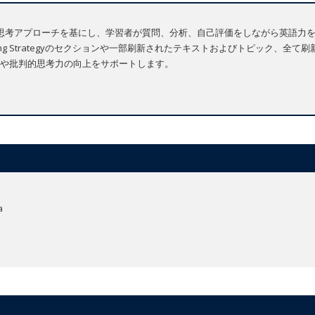
 質問中心の批判的思考アプローチを基にし、学習者が質問、分析、自己評価をしながら
Thinking Strategyのセクションや一部刷新されたテキストおよびトピック
や批判的思考力の向上をサポートします。
a