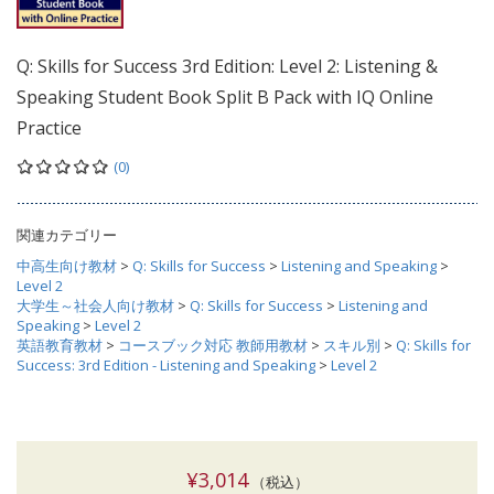
Q: Skills for Success 3rd Edition: Level 2: Listening &
Speaking Student Book Split B Pack with IQ Online
Practice
(0)
関連カテゴリー
中高生向け教材
>
Q: Skills for Success
>
Listening and Speaking
>
Level 2
大学生～社会人向け教材
>
Q: Skills for Success
>
Listening and
Speaking
>
Level 2
英語教育教材
>
コースブック対応 教師用教材
>
スキル別
>
Q: Skills for
Success: 3rd Edition - Listening and Speaking
>
Level 2
¥3,014
（税込）