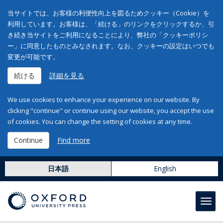
当サイトでは、お客様の利便性向上を図るためクッキー（Cookie）を
利用しています。お客様は、「続ける」のリンクをクリックするか、引
き続き当サイトをご利用になることにより、弊社の「クッキーポリシ
ー」に同意したものとみなされます。なお、クッキーの設定はいつでも
変更が可能です。
続ける
詳細を見る
We use cookies to enhance your experience on our website. By
clicking "continue" or continue using our website, you accept the use
of cookies. You can change the setting of cookies at any time.
Continue
Find more
日本語
English
Toggl
navig